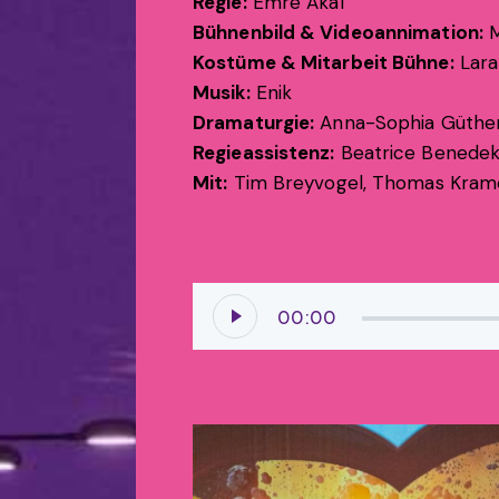
Regie:
Emre Akal
Bühnenbild & Videoannimation:
M
Kostüme & Mitarbeit Bühne:
Lara
Musik:
Enik
Dramaturgie:
Anna-Sophia Güthe
Regieassistenz:
Beatrice Benede
Mit:
Tim Breyvogel, Thomas Kramer
Audio-
00:00
Player