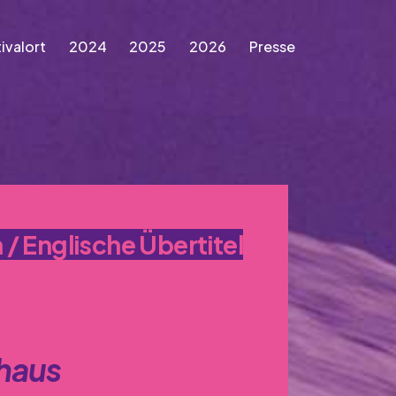
ivalort
2024
2025
2026
Presse
Festivalort
2024
2025
2026
Presse
/ Englische Übertitel
haus