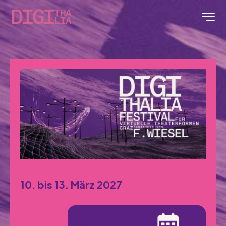
10. bis 13. März 202
7
Save the Date!